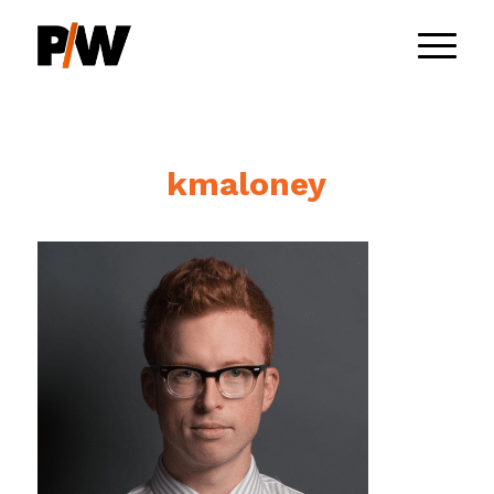
kmaloney